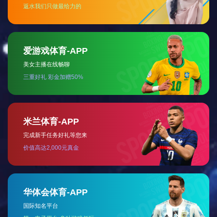
减速机
相关产品
/ RELATED PRODUCTS
全移动履带式爱游戏ayx官方网页-爱游戏(中国)