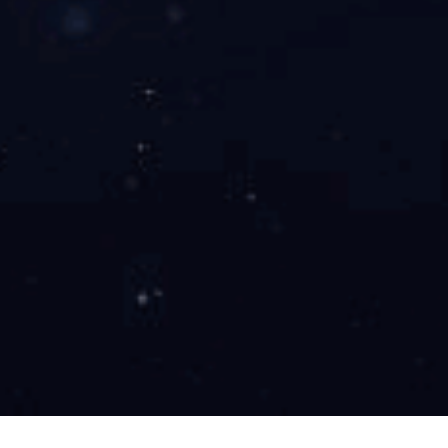
资质荣誉
/ HONOR