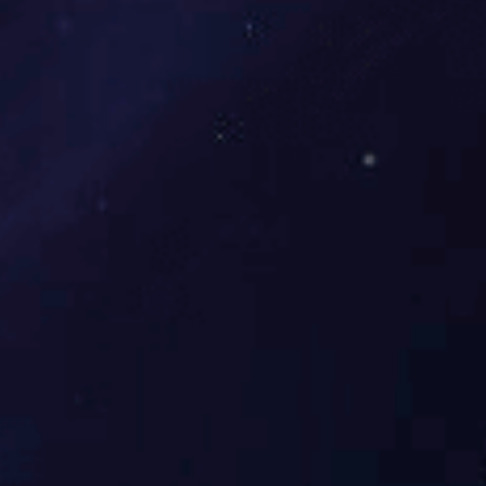
爱游戏ayx官方网页-爱游戏(中国)
免费获取报价
了解产品