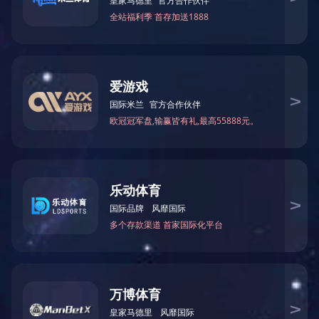
产品分类
/ PRODUCT
CLASSIFICATION