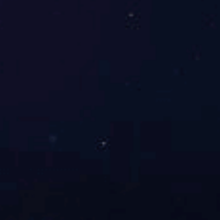
立即订购
/ ORDER NOW
留下您的联系方式，我们会在24小时内回复您的信息，欢迎垂询！