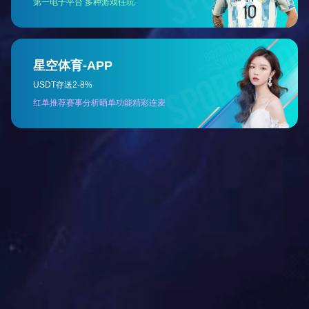
免费获取报价
了解产品
爱游戏ayx官方网页-爱游戏(中国) 成套系统
免费获取报价
了解产品