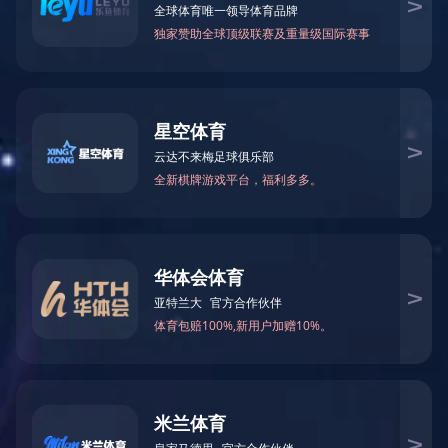
首页
>
产品中心
>
爱游戏ayx官方网页-爱游戏(中国)