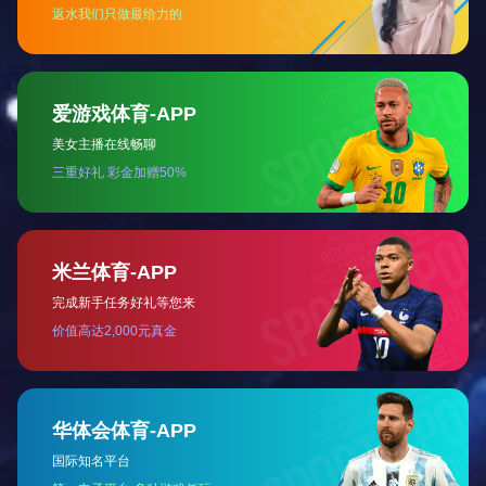
减速机
相关产品
/ RELATED PRODUCTS
全移动履带式爱游戏ayx官方网页-爱游戏(中国)