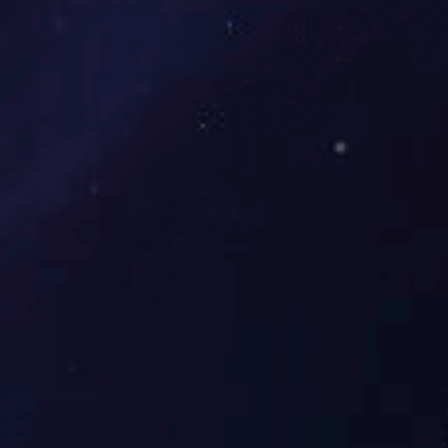
爱游戏ayx官方网页-爱游戏(中国)
免费获取报价
了解产品